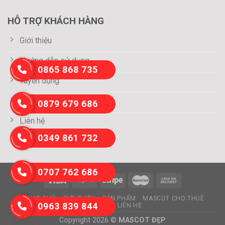
HỖ TRỢ KHÁCH HÀNG
Giới thiệu
Hướng dẫn sử dụng
0865 868 735
Tuyển dụng
Thông tin thanh toán
0879 679 686
Liên hệ
0349 861 732
0707 762 686
TRANG CHỦ
GIỚI THIỆU
SẢN PHẨM
MASCOT CHO THUÊ
0963 839 844
TIN TỨC
LIÊN HỆ
Copyright 2026 ©
MASCOT ĐẸP