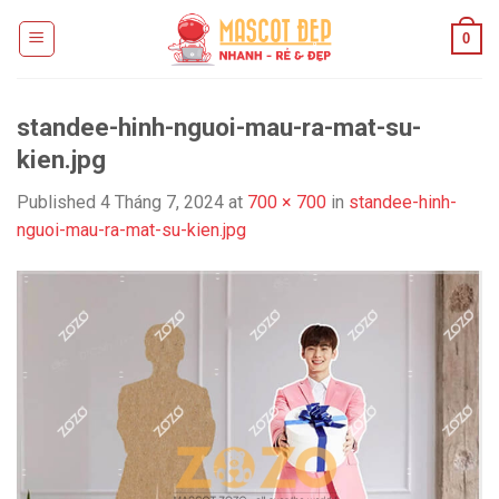
Skip
0
to
content
standee-hinh-nguoi-mau-ra-mat-su-
kien.jpg
Published
4 Tháng 7, 2024
at
700 × 700
in
standee-hinh-
nguoi-mau-ra-mat-su-kien.jpg