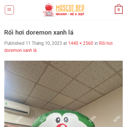
Skip
0
to
content
Rối hơi doremon xanh lá
Published
11 Tháng 10, 2023
at
1440 × 2560
in
Rối hơi
doremon xanh lá