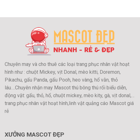
Chuyên may và cho thuê các loại trang phục nhân vật hoạt
hình như : chuột Mickey, vịt Donal, mèo kitti, Doremon,
Pikachu, gấu Panda, gấu Pooh, heo vàng, hổ vằn, thỏ
láu….Chuyên nhận may Mascot thú bông thú rối biểu diễn,
động vật: gấu, thỏ, hổ, chuột mickey, mèo kity, gà, vịt donal,…
trang phục nhân vật hoạt hình,linh vật quảng cáo Mascot giá
rẻ
XƯỞNG MASCOT ĐẸP