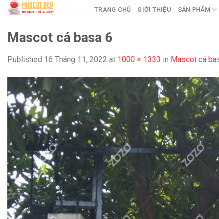
Skip
TRANG CHỦ
GIỚI THIỆU
SẢN PHẨM
to
content
Mascot cá basa 6
Published
16 Tháng 11, 2022
at
1000 × 1333
in
Mascot cá ba