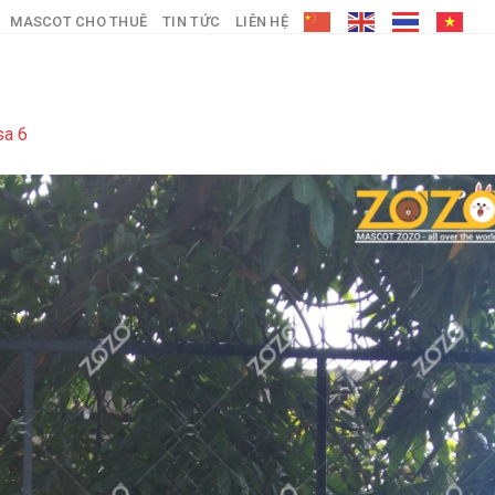
MASCOT CHO THUÊ
TIN TỨC
LIÊN HỆ
sa 6