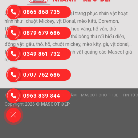
0865 868 735
Chuyên may và cho thuê các loại trang phục nhân vật hoạt
hình như : chuột Mickey, vịt Donal, mèo kitti, Doremon,
Pikachu, gấu Panda, gấu Pooh, heo vàng, hổ vằn, thỏ
0879 679 686
láu….Chuyên nhận may Mascot thú bông thú rối biểu diễn,
động vật: gấu, thỏ, hổ, chuột mickey, mèo kity, gà, vịt donal,…
trang phục nhân vật hoạt hình,linh vật quảng cáo Mascot giá
0349 861 732
rẻ
0707 762 686
0963 839 844
TRANG CHỦ
GIỚI THIỆU
SẢN PHẨM
MASCOT CHO THUÊ
TIN TỨ
Copyright 2026 ©
MASCOT ĐẸP