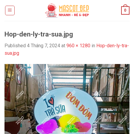
Skip
0
to
content
Hop-den-ly-tra-sua.jpg
Published
4 Tháng 7, 2024
at
960 × 1280
in
Hop-den-ly-tra-
sua.jpg