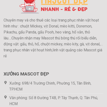
Chuyên may và cho thuê các loại trang phục nhân vật hoạt
hình như : chuột Mickey, vịt Donal, mèo kitti, Doremon,
Pikachu, gấu Panda, gấu Pooh, heo vàng, hổ vằn, thỏ
láu….Chuyên nhận may Mascot thú bông thú rối biểu diễn,
động vật: gấu, thỏ, hổ, chuột mickey, mèo kity, gà, vịt donal,…
trang phục nhân vật hoạt hình,linh vật quảng cáo Mascot giá
rẻ
XƯỞNG MASCOT ĐẸP
Xưởng: 698/4 Trường Chinh, Phường 15, Tân Bình,
TP.HCM
Văn phòng: Số 8 Đường T4B, P. Tây Thạnh, Q. Tân Phú,
HCM