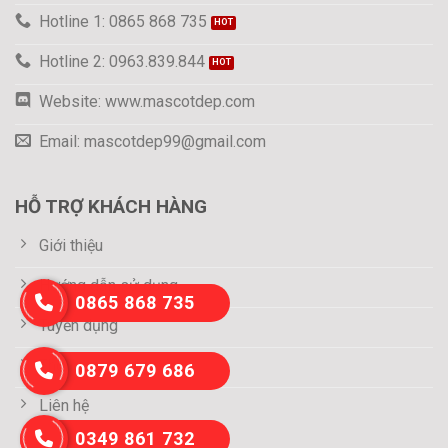
Hotline 1: 0865 868 735
Hotline 2: 0963.839.844
Website: www.mascotdep.com
Email: mascotdep99@gmail.com
HỖ TRỢ KHÁCH HÀNG
Giới thiệu
Hướng dẫn sử dụng
0865 868 735
Tuyển dụng
Thông tin thanh toán
0879 679 686
Liên hệ
0349 861 732