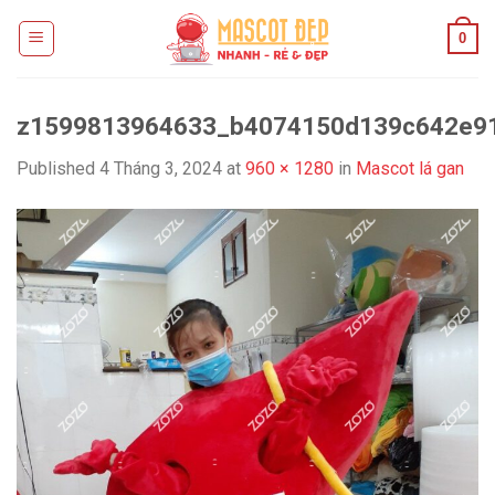
Skip
0
to
content
z1599813964633_b4074150d139c642e91
Published
4 Tháng 3, 2024
at
960 × 1280
in
Mascot lá gan