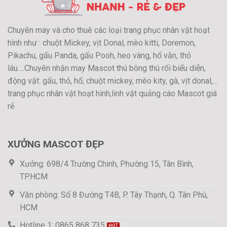
Chuyên may và cho thuê các loại trang phục nhân vật hoạt
hình như : chuột Mickey, vịt Donal, mèo kitti, Doremon,
Pikachu, gấu Panda, gấu Pooh, heo vàng, hổ vằn, thỏ
láu….Chuyên nhận may Mascot thú bông thú rối biểu diễn,
động vật: gấu, thỏ, hổ, chuột mickey, mèo kity, gà, vịt donal,…
trang phục nhân vật hoạt hình,linh vật quảng cáo Mascot giá
rẻ
XƯỞNG MASCOT ĐẸP
Xưởng: 698/4 Trường Chinh, Phường 15, Tân Bình,
TP.HCM
Văn phòng: Số 8 Đường T4B, P. Tây Thạnh, Q. Tân Phú,
HCM
Hotline 1: 0865 868 735