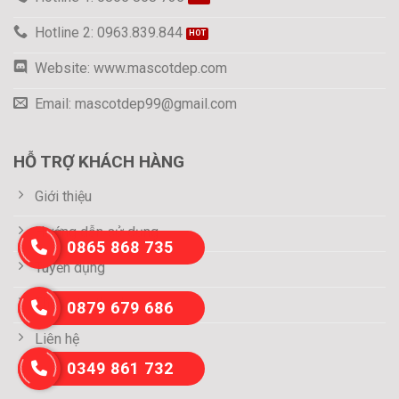
Hotline 2: 0963.839.844
Website: www.mascotdep.com
Email: mascotdep99@gmail.com
HỖ TRỢ KHÁCH HÀNG
Giới thiệu
Hướng dẫn sử dụng
0865 868 735
Tuyển dụng
Thông tin thanh toán
0879 679 686
Liên hệ
0349 861 732