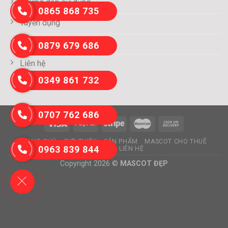
Hướng dẫn sử dụng
0865 868 735
Tuyển dụng
Thông tin thanh toán
0879 679 686
Liên hệ
0349 861 732
0707 762 686
TRANG CHỦ
GIỚI THIỆU
SẢN PHẨM
MASCOT CHO THUÊ
0963 839 844
TIN TỨC
LIÊN HỆ
Copyright 2026 ©
MASCOT ĐẸP