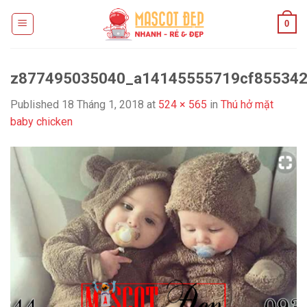
Skip
0
to
content
z877495035040_a14145555719cf855342
Published
18 Tháng 1, 2018
at
524 × 565
in
Thú hở mặt
baby chicken