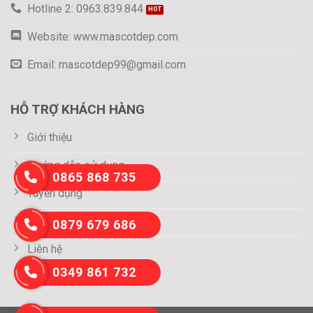
Hotline 2: 0963.839.844
Website: www.mascotdep.com
Email: mascotdep99@gmail.com
HỖ TRỢ KHÁCH HÀNG
Giới thiệu
Hướng dẫn sử dụng
0865 868 735
Tuyển dụng
Thông tin thanh toán
0879 679 686
Liên hệ
0349 861 732