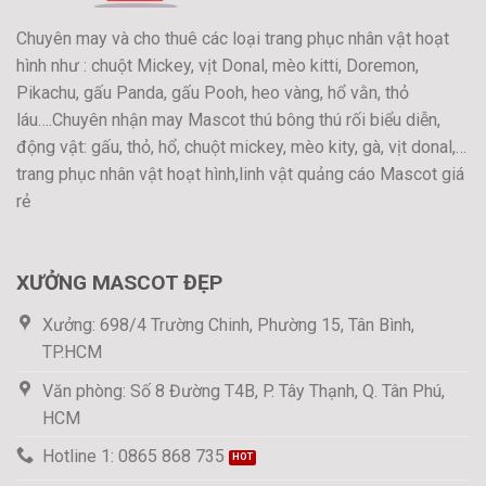
Chuyên may và cho thuê các loại trang phục nhân vật hoạt
hình như : chuột Mickey, vịt Donal, mèo kitti, Doremon,
Pikachu, gấu Panda, gấu Pooh, heo vàng, hổ vằn, thỏ
láu….Chuyên nhận may Mascot thú bông thú rối biểu diễn,
động vật: gấu, thỏ, hổ, chuột mickey, mèo kity, gà, vịt donal,…
trang phục nhân vật hoạt hình,linh vật quảng cáo Mascot giá
rẻ
XƯỞNG MASCOT ĐẸP
Xưởng: 698/4 Trường Chinh, Phường 15, Tân Bình,
TP.HCM
Văn phòng: Số 8 Đường T4B, P. Tây Thạnh, Q. Tân Phú,
HCM
Hotline 1: 0865 868 735