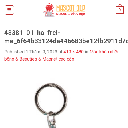
Skip
0
to
content
43381_01_ha_frei-
me_6f64b33124da446683be12fb2911d7c
Published
1 Tháng 9, 2023
at
419 × 480
in
Móc khóa nhồi
bông & Beauties & Magnet cao cấp