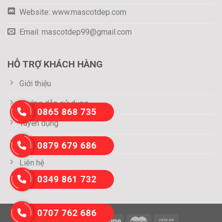
Website: www.mascotdep.com
Email: mascotdep99@gmail.com
HỖ TRỢ KHÁCH HÀNG
Giới thiệu
Hướng dẫn sử dụng
0865 868 735
Tuyển dụng
Thông tin thanh toán
0879 679 686
Liên hệ
0349 861 732
0707 762 686