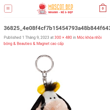
Skip
0
to
content
36825_4e08f4cf7b15454793a48b844f643
Published
1 Tháng 9, 2023
at
300 × 480
in
Móc khóa nhồi
bông & Beauties & Magnet cao cấp