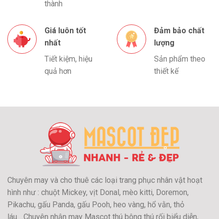
thành
Giá luôn tốt
Đảm bảo chất
nhất
lượng
Tiết kiệm, hiệu
Sản phẩm theo
quả hơn
thiết kế
Chuyên may và cho thuê các loại trang phục nhân vật hoạt
hình như : chuột Mickey, vịt Donal, mèo kitti, Doremon,
Pikachu, gấu Panda, gấu Pooh, heo vàng, hổ vằn, thỏ
láu….Chuyên nhận may Mascot thú bông thú rối biểu diễn,