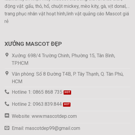
động vật: gấu, thỏ, hổ, chuột mickey, mèo kity, gà, vịt donal,…
trang phục nhân vật hoạt hình,linh vật quảng cáo Mascot giá
rẻ
XƯỞNG MASCOT ĐẸP
Xưởng: 698/4 Trường Chinh, Phường 15, Tân Bình,
TP.HCM
Văn phòng: Số 8 Đường T4B, P. Tây Thạnh, Q. Tân Phú,
HCM
Hotline 1: 0865 868 735
Hotline 2: 0963.839.844
Website: www.mascotdep.com
Email: mascotdep99@gmail.com