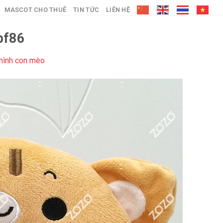
MASCOT CHO THUÊ
TIN TỨC
LIÊN HỆ
bf86
hình con mèo