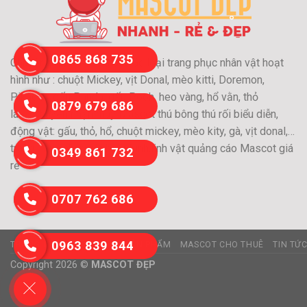
0865 868 735
Chuyên may và cho thuê các loại trang phục nhân vật hoạt
hình như : chuột Mickey, vịt Donal, mèo kitti, Doremon,
Pikachu, gấu Panda, gấu Pooh, heo vàng, hổ vằn, thỏ
0879 679 686
láu….Chuyên nhận may Mascot thú bông thú rối biểu diễn,
động vật: gấu, thỏ, hổ, chuột mickey, mèo kity, gà, vịt donal,…
trang phục nhân vật hoạt hình,linh vật quảng cáo Mascot giá
0349 861 732
rẻ
0707 762 686
0963 839 844
TRANG CHỦ
GIỚI THIỆU
SẢN PHẨM
MASCOT CHO THUÊ
TIN TỨ
Copyright 2026 ©
MASCOT ĐẸP