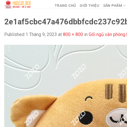
Skip
TRANG CHỦ
GIỚI THIỆU
SẢN PHẨM
to
content
2e1af5cbc47a476dbbfcdc237c92
Published
1 Tháng 9, 2023
at
800 × 800
in
Gối ngủ văn phòng 