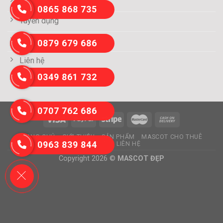
Hướng dẫn sử dụng
0865 868 735
Tuyển dụng
Thông tin thanh toán
0879 679 686
Liên hệ
0349 861 732
0707 762 686
TRANG CHỦ
GIỚI THIỆU
SẢN PHẨM
MASCOT CHO THUÊ
0963 839 844
TIN TỨC
LIÊN HỆ
Copyright 2026 ©
MASCOT ĐẸP