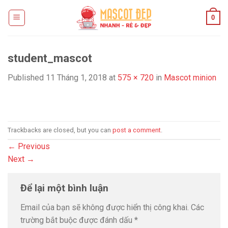
Skip
0
to
content
student_mascot
Published
11 Tháng 1, 2018
at
575 × 720
in
Mascot minion
Trackbacks are closed, but you can
post a comment
.
←
Previous
Next
→
Để lại một bình luận
Email của bạn sẽ không được hiển thị công khai.
Các
trường bắt buộc được đánh dấu
*