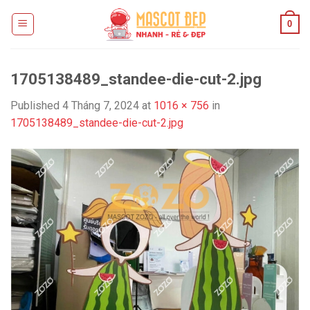
Skip
0
to
content
1705138489_standee-die-cut-2.jpg
Published
4 Tháng 7, 2024
at
1016 × 756
in
1705138489_standee-die-cut-2.jpg