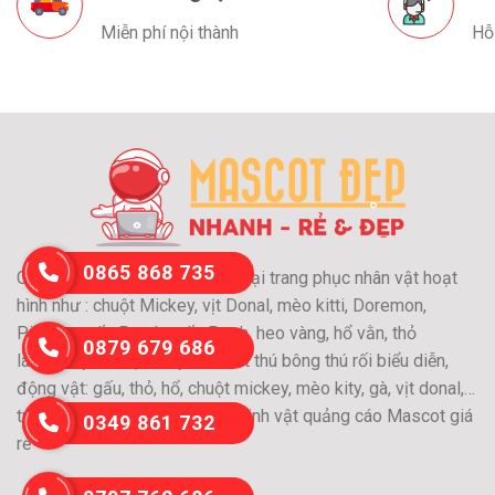
Miễn phí nội thành
Hỗ
0865 868 735
Chuyên may và cho thuê các loại trang phục nhân vật hoạt
hình như : chuột Mickey, vịt Donal, mèo kitti, Doremon,
Pikachu, gấu Panda, gấu Pooh, heo vàng, hổ vằn, thỏ
0879 679 686
láu….Chuyên nhận may Mascot thú bông thú rối biểu diễn,
động vật: gấu, thỏ, hổ, chuột mickey, mèo kity, gà, vịt donal,…
trang phục nhân vật hoạt hình,linh vật quảng cáo Mascot giá
0349 861 732
rẻ