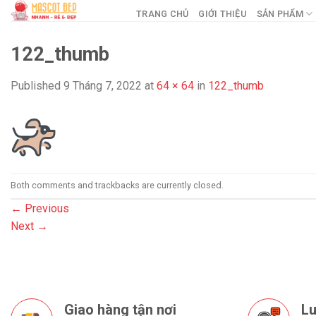
Skip
TRANG CHỦ
GIỚI THIỆU
SẢN PHẨM
to
content
122_thumb
Published
9 Tháng 7, 2022
at
64 × 64
in
122_thumb
Both comments and trackbacks are currently closed.
←
Previous
Next
→
Giao hàng tận nơi
Lu