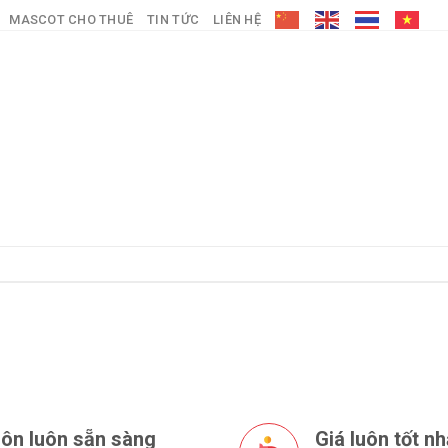
MASCOT CHO THUÊ
TIN TỨC
LIÊN HỆ
ôn luôn sẵn sàng
Giá luôn tốt nh