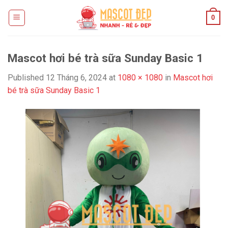
Skip
0
to
content
Mascot hơi bé trà sữa Sunday Basic 1
Published
12 Tháng 6, 2024
at
1080 × 1080
in
Mascot hơi
bé trà sữa Sunday Basic 1