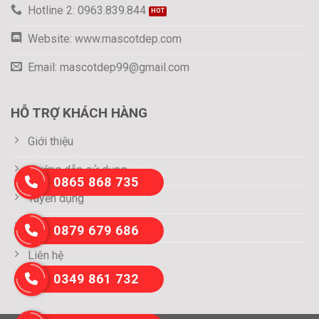
Hotline 2: 0963.839.844
Website: www.mascotdep.com
Email: mascotdep99@gmail.com
HỖ TRỢ KHÁCH HÀNG
Giới thiệu
Hướng dẫn sử dụng
0865 868 735
Tuyển dụng
Thông tin thanh toán
0879 679 686
Liên hệ
0349 861 732