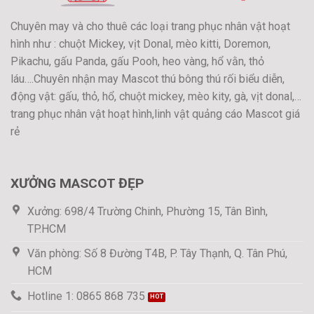
Chuyên may và cho thuê các loại trang phục nhân vật hoạt
hình như : chuột Mickey, vịt Donal, mèo kitti, Doremon,
Pikachu, gấu Panda, gấu Pooh, heo vàng, hổ vằn, thỏ
láu….Chuyên nhận may Mascot thú bông thú rối biểu diễn,
động vật: gấu, thỏ, hổ, chuột mickey, mèo kity, gà, vịt donal,…
trang phục nhân vật hoạt hình,linh vật quảng cáo Mascot giá
rẻ
XƯỞNG MASCOT ĐẸP
Xưởng: 698/4 Trường Chinh, Phường 15, Tân Bình,
TP.HCM
Văn phòng: Số 8 Đường T4B, P. Tây Thạnh, Q. Tân Phú,
HCM
Hotline 1: 0865 868 735