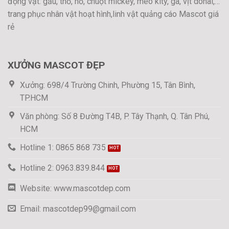
động vật: gấu, thỏ, hổ, chuột mickey, mèo kity, gà, vịt donal,…
trang phục nhân vật hoạt hình,linh vật quảng cáo Mascot giá
rẻ
XƯỞNG MASCOT ĐẸP
Xưởng: 698/4 Trường Chinh, Phường 15, Tân Bình,
TP.HCM
Văn phòng: Số 8 Đường T4B, P. Tây Thạnh, Q. Tân Phú,
HCM
Hotline 1: 0865 868 735
Hotline 2: 0963.839.844
Website: www.mascotdep.com
Email: mascotdep99@gmail.com