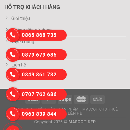
HỖ TRỢ KHÁCH HÀNG
Giới thiệu
Hướng dẫn sử dụng
0865 868 735
Tuyển dụng
Thông tin thanh toán
0879 679 686
Liên hệ
0349 861 732
0707 762 686
TRANG CHỦ
GIỚI THIỆU
SẢN PHẨM
MASCOT CHO THUÊ
0963 839 844
TIN TỨC
LIÊN HỆ
Copyright 2026 ©
MASCOT ĐẸP