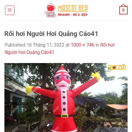
Skip
0
to
content
Rối hơi Người Hơi Quảng Cáo41
Published
16 Tháng 11, 2022
at
1000 × 746
in
Rối hơi
Người Hơi Quảng Cáo41