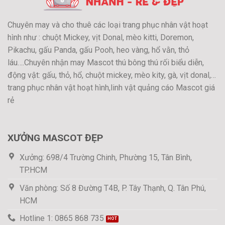
Chuyên may và cho thuê các loại trang phục nhân vật hoạt
hình như : chuột Mickey, vịt Donal, mèo kitti, Doremon,
Pikachu, gấu Panda, gấu Pooh, heo vàng, hổ vằn, thỏ
láu….Chuyên nhận may Mascot thú bông thú rối biểu diễn,
động vật: gấu, thỏ, hổ, chuột mickey, mèo kity, gà, vịt donal,…
trang phục nhân vật hoạt hình,linh vật quảng cáo Mascot giá
rẻ
XƯỞNG MASCOT ĐẸP
Xưởng: 698/4 Trường Chinh, Phường 15, Tân Bình,
TP.HCM
Văn phòng: Số 8 Đường T4B, P. Tây Thạnh, Q. Tân Phú,
HCM
Hotline 1: 0865 868 735