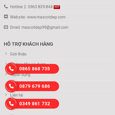
Hotline 2: 0963.839.844
Website: www.mascotdep.com
Email: mascotdep99@gmail.com
HỖ TRỢ KHÁCH HÀNG
Giới thiệu
Hướng dẫn sử dụng
0865 868 735
Tuyển dụng
Thông tin thanh toán
0879 679 686
Liên hệ
0349 861 732