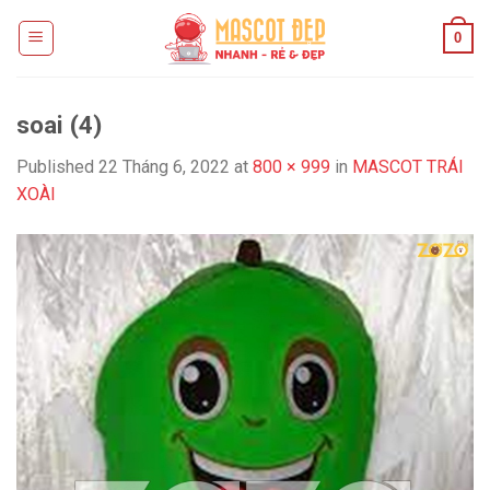
Skip
0
to
content
soai (4)
Published
22 Tháng 6, 2022
at
800 × 999
in
MASCOT TRÁI
XOÀI