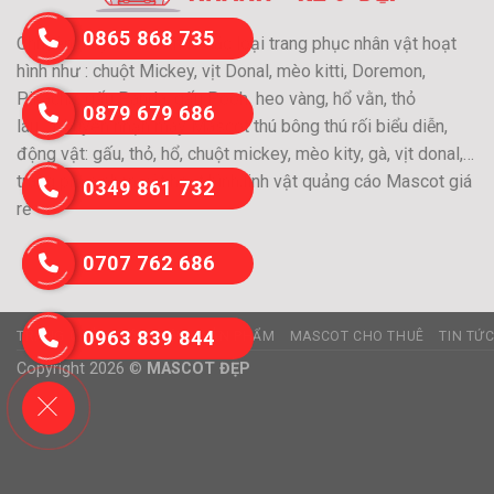
0865 868 735
Chuyên may và cho thuê các loại trang phục nhân vật hoạt
hình như : chuột Mickey, vịt Donal, mèo kitti, Doremon,
Pikachu, gấu Panda, gấu Pooh, heo vàng, hổ vằn, thỏ
0879 679 686
láu….Chuyên nhận may Mascot thú bông thú rối biểu diễn,
động vật: gấu, thỏ, hổ, chuột mickey, mèo kity, gà, vịt donal,…
trang phục nhân vật hoạt hình,linh vật quảng cáo Mascot giá
0349 861 732
rẻ
0707 762 686
0963 839 844
TRANG CHỦ
GIỚI THIỆU
SẢN PHẨM
MASCOT CHO THUÊ
TIN TỨ
Copyright 2026 ©
MASCOT ĐẸP