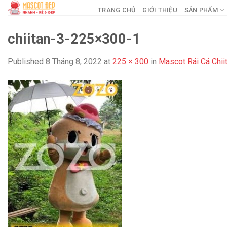
Skip
TRANG CHỦ
GIỚI THIỆU
SẢN PHẨM
to
content
chiitan-3-225×300-1
Published
8 Tháng 8, 2022
at
225 × 300
in
Mascot Rái Cá Chii