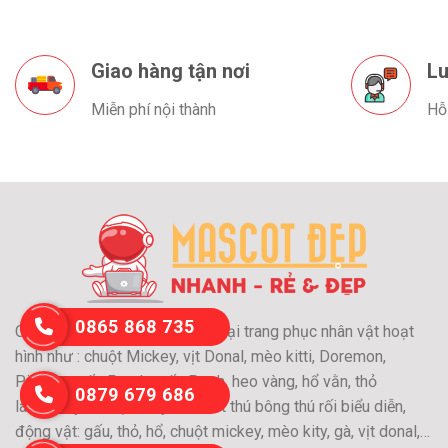
Giao hàng tận nơi
Lu
Miễn phí nội thành
Hỗ
0865 868 735
Chuyên may và cho thuê các loại trang phục nhân vật hoạt
hình như : chuột Mickey, vịt Donal, mèo kitti, Doremon,
Pikachu, gấu Panda, gấu Pooh, heo vàng, hổ vằn, thỏ
0879 679 686
láu….Chuyên nhận may Mascot thú bông thú rối biểu diễn,
động vật: gấu, thỏ, hổ, chuột mickey, mèo kity, gà, vịt donal,…