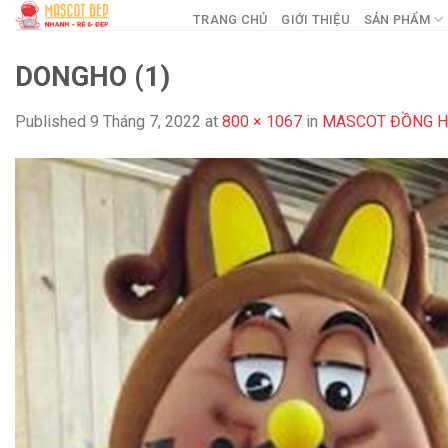
Skip
TRANG CHỦ
GIỚI THIỆU
SẢN PHẨM
to
content
DONGHO (1)
Published
9 Tháng 7, 2022
at
800 × 1067
in
MASCOT ĐỒNG 