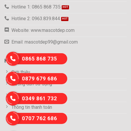
Hotline 1: 0865 868 735
Hotline 2: 0963.839.844
Website: www.mascotdep.com
Email: mascotdep99@gmail.com
0865 868 735
HỖ TRỢ KHÁCH HÀNG
Giới thiệu
0879 679 686
Hướng dẫn sử dụng
Tuyển dụng
0349 861 732
Thông tin thanh toán
0707 762 686
Liên hệ