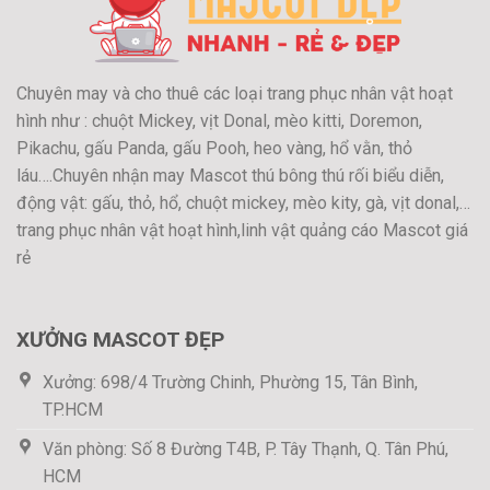
Chuyên may và cho thuê các loại trang phục nhân vật hoạt
hình như : chuột Mickey, vịt Donal, mèo kitti, Doremon,
Pikachu, gấu Panda, gấu Pooh, heo vàng, hổ vằn, thỏ
láu….Chuyên nhận may Mascot thú bông thú rối biểu diễn,
động vật: gấu, thỏ, hổ, chuột mickey, mèo kity, gà, vịt donal,…
trang phục nhân vật hoạt hình,linh vật quảng cáo Mascot giá
rẻ
XƯỞNG MASCOT ĐẸP
Xưởng: 698/4 Trường Chinh, Phường 15, Tân Bình,
TP.HCM
Văn phòng: Số 8 Đường T4B, P. Tây Thạnh, Q. Tân Phú,
HCM