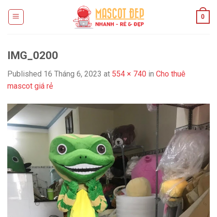
Skip
0
to
content
IMG_0200
Published
16 Tháng 6, 2023
at
554 × 740
in
Cho thuê
mascot giá rẻ