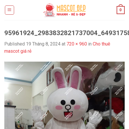
Skip
0
to
content
95961924_2983832821737004_6493175
Published
19 Tháng 8, 2024
at
720 × 960
in
Cho thuê
mascot giá rẻ