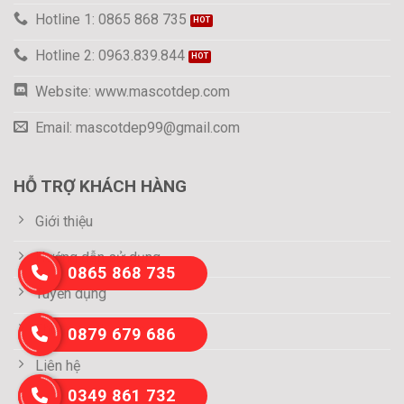
Hotline 1: 0865 868 735
Hotline 2: 0963.839.844
Website: www.mascotdep.com
Email: mascotdep99@gmail.com
HỖ TRỢ KHÁCH HÀNG
Giới thiệu
Hướng dẫn sử dụng
0865 868 735
Tuyển dụng
Thông tin thanh toán
0879 679 686
Liên hệ
0349 861 732