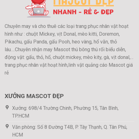
Chuyên may và cho thuê các loại trang phục nhân vật hoạt
hình như : chuột Mickey, vịt Donal, mèo kitti, Doremon,
Pikachu, gấu Panda, gấu Pooh, heo vàng, hổ vằn, thỏ
láu….Chuyên nhận may Mascot thú bông thú rối biểu diễn,
động vật: gấu, thỏ, hổ, chuột mickey, mèo kity, gà, vịt donal,…
trang phục nhân vật hoạt hình,linh vật quảng cáo Mascot giá
rẻ
XƯỞNG MASCOT ĐẸP
Xưởng: 698/4 Trường Chinh, Phường 15, Tân Bình,
TP.HCM
Văn phòng: Số 8 Đường T4B, P. Tây Thạnh, Q. Tân Phú,
HCM