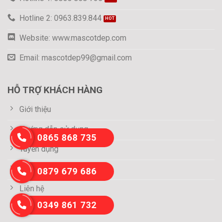
Hotline 2: 0963.839.844
Website: www.mascotdep.com
Email: mascotdep99@gmail.com
HỖ TRỢ KHÁCH HÀNG
Giới thiệu
Hướng dẫn sử dụng
0865 868 735
Tuyển dụng
Thông tin thanh toán
0879 679 686
Liên hệ
0349 861 732