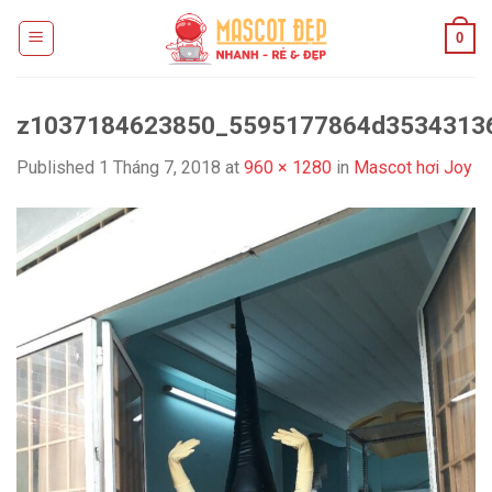
Skip
0
to
content
z1037184623850_5595177864d35343136
Published
1 Tháng 7, 2018
at
960 × 1280
in
Mascot hơi Joy