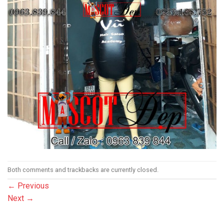
Both comments and trackbacks are currently closed.
←
Previous
Next
→