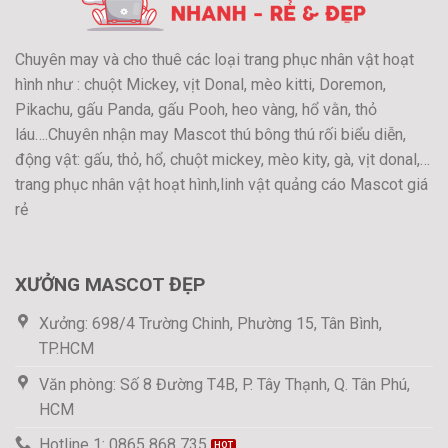
Chuyên may và cho thuê các loại trang phục nhân vật hoạt
hình như : chuột Mickey, vịt Donal, mèo kitti, Doremon,
Pikachu, gấu Panda, gấu Pooh, heo vàng, hổ vằn, thỏ
láu….Chuyên nhận may Mascot thú bông thú rối biểu diễn,
động vật: gấu, thỏ, hổ, chuột mickey, mèo kity, gà, vịt donal,…
trang phục nhân vật hoạt hình,linh vật quảng cáo Mascot giá
rẻ
XƯỞNG MASCOT ĐẸP
Xưởng: 698/4 Trường Chinh, Phường 15, Tân Bình,
TP.HCM
Văn phòng: Số 8 Đường T4B, P. Tây Thạnh, Q. Tân Phú,
HCM
Hotline 1: 0865 868 735