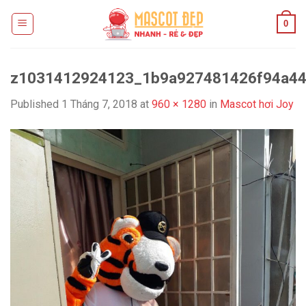
Skip
0
to
content
z1031412924123_1b9a927481426f94a44
Published
1 Tháng 7, 2018
at
960 × 1280
in
Mascot hơi Joy