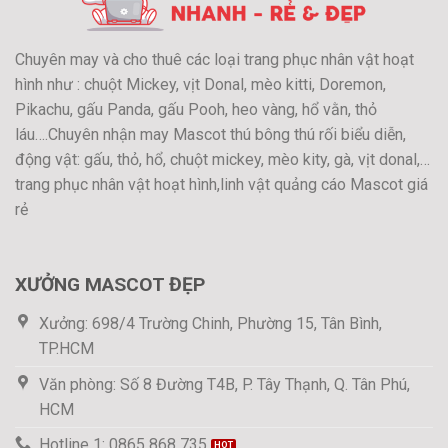
Chuyên may và cho thuê các loại trang phục nhân vật hoạt
hình như : chuột Mickey, vịt Donal, mèo kitti, Doremon,
Pikachu, gấu Panda, gấu Pooh, heo vàng, hổ vằn, thỏ
láu….Chuyên nhận may Mascot thú bông thú rối biểu diễn,
động vật: gấu, thỏ, hổ, chuột mickey, mèo kity, gà, vịt donal,…
trang phục nhân vật hoạt hình,linh vật quảng cáo Mascot giá
rẻ
XƯỞNG MASCOT ĐẸP
Xưởng: 698/4 Trường Chinh, Phường 15, Tân Bình,
TP.HCM
Văn phòng: Số 8 Đường T4B, P. Tây Thạnh, Q. Tân Phú,
HCM
Hotline 1: 0865 868 735