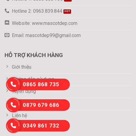
Hotline 2: 0963.839.844
Website: www.mascotdep.com
Email: mascotdep99@gmail.com
HỖ TRỢ KHÁCH HÀNG
Giới thiệu
Hướng dẫn sử dụng
0865 868 735
Tuyển dụng
Thông tin thanh toán
0879 679 686
Liên hệ
0349 861 732