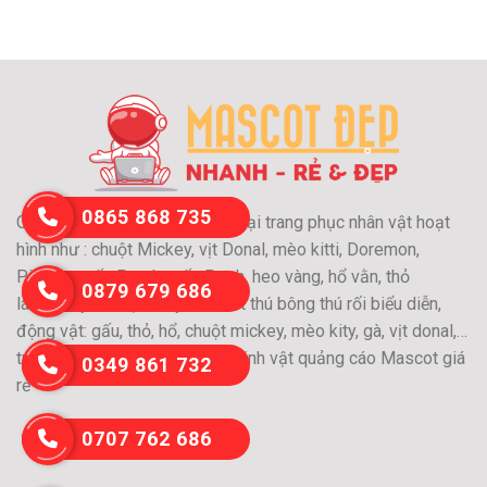
0865 868 735
Chuyên may và cho thuê các loại trang phục nhân vật hoạt
hình như : chuột Mickey, vịt Donal, mèo kitti, Doremon,
Pikachu, gấu Panda, gấu Pooh, heo vàng, hổ vằn, thỏ
0879 679 686
láu….Chuyên nhận may Mascot thú bông thú rối biểu diễn,
động vật: gấu, thỏ, hổ, chuột mickey, mèo kity, gà, vịt donal,…
trang phục nhân vật hoạt hình,linh vật quảng cáo Mascot giá
0349 861 732
rẻ
0707 762 686