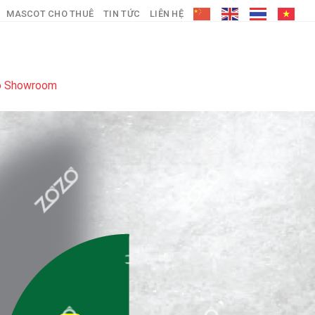
MASCOT CHO THUÊ
TIN TỨC
LIÊN HỆ
eo Showroom