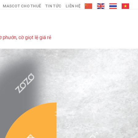
MASCOT CHO THUÊ
TIN TỨC
LIÊN HỆ
phướn, cờ giọt lệ giá rẻ