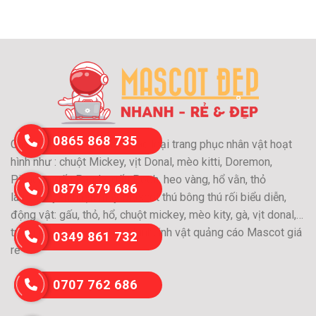
0865 868 735
Chuyên may và cho thuê các loại trang phục nhân vật hoạt
hình như : chuột Mickey, vịt Donal, mèo kitti, Doremon,
Pikachu, gấu Panda, gấu Pooh, heo vàng, hổ vằn, thỏ
0879 679 686
láu….Chuyên nhận may Mascot thú bông thú rối biểu diễn,
động vật: gấu, thỏ, hổ, chuột mickey, mèo kity, gà, vịt donal,…
trang phục nhân vật hoạt hình,linh vật quảng cáo Mascot giá
0349 861 732
rẻ
0707 762 686