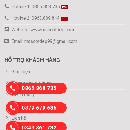
Hotline 1: 0865 868 735
Hotline 2: 0963.839.844
Website: www.mascotdep.com
Email: mascotdep99@gmail.com
HỖ TRỢ KHÁCH HÀNG
Giới thiệu
Hướng dẫn sử dụng
0865 868 735
Tuyển dụng
Thông tin thanh toán
0879 679 686
Liên hệ
0349 861 732