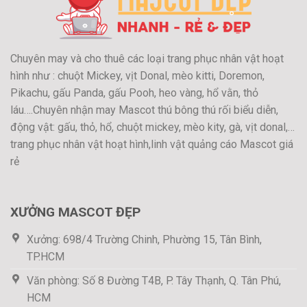
Chuyên may và cho thuê các loại trang phục nhân vật hoạt
hình như : chuột Mickey, vịt Donal, mèo kitti, Doremon,
Pikachu, gấu Panda, gấu Pooh, heo vàng, hổ vằn, thỏ
láu….Chuyên nhận may Mascot thú bông thú rối biểu diễn,
động vật: gấu, thỏ, hổ, chuột mickey, mèo kity, gà, vịt donal,…
trang phục nhân vật hoạt hình,linh vật quảng cáo Mascot giá
rẻ
XƯỞNG MASCOT ĐẸP
Xưởng: 698/4 Trường Chinh, Phường 15, Tân Bình,
TP.HCM
Văn phòng: Số 8 Đường T4B, P. Tây Thạnh, Q. Tân Phú,
HCM