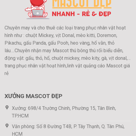
Chuyên may và cho thuê các loại trang phục nhân vật hoạt
hình như : chuột Mickey, vịt Donal, mèo kitti, Doremon,
Pikachu, gấu Panda, gấu Pooh, heo vàng, hổ vằn, thỏ
láu….Chuyên nhận may Mascot thú bông thú rối biểu diễn,
động vật: gấu, thỏ, hổ, chuột mickey, mèo kity, gà, vịt donal,…
trang phục nhân vật hoạt hình,linh vật quảng cáo Mascot giá
rẻ
XƯỞNG MASCOT ĐẸP
Xưởng: 698/4 Trường Chinh, Phường 15, Tân Bình,
TP.HCM
Văn phòng: Số 8 Đường T4B, P. Tây Thạnh, Q. Tân Phú,
HCM