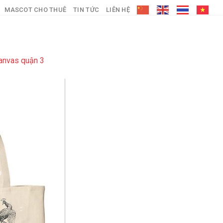
MASCOT CHO THUÊ
TIN TỨC
LIÊN HỆ
canvas quận 3