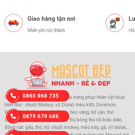
Giao hàng tận nơi
Lu
Miễn phí nội thành
Hỗ
0865 868 735
Chuyên may và cho thuê các loại trang phục nhân vật hoạt
hình như : chuột Mickey, vịt Donal, mèo kitti, Doremon,
Pikachu, gấu Panda, gấu Pooh, heo vàng, hổ vằn, thỏ
0879 679 686
láu….Chuyên nhận may Mascot thú bông thú rối biểu diễn,
động vật: gấu, thỏ, hổ, chuột mickey, mèo kity, gà, vịt donal,…
trang phục nhân vật hoạt hình,linh vật quảng cáo Mascot giá