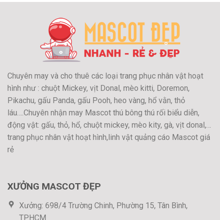
Chuyên may và cho thuê các loại trang phục nhân vật hoạt
hình như : chuột Mickey, vịt Donal, mèo kitti, Doremon,
Pikachu, gấu Panda, gấu Pooh, heo vàng, hổ vằn, thỏ
láu….Chuyên nhận may Mascot thú bông thú rối biểu diễn,
động vật: gấu, thỏ, hổ, chuột mickey, mèo kity, gà, vịt donal,…
trang phục nhân vật hoạt hình,linh vật quảng cáo Mascot giá
rẻ
XƯỞNG MASCOT ĐẸP
Xưởng: 698/4 Trường Chinh, Phường 15, Tân Bình,
TP.HCM