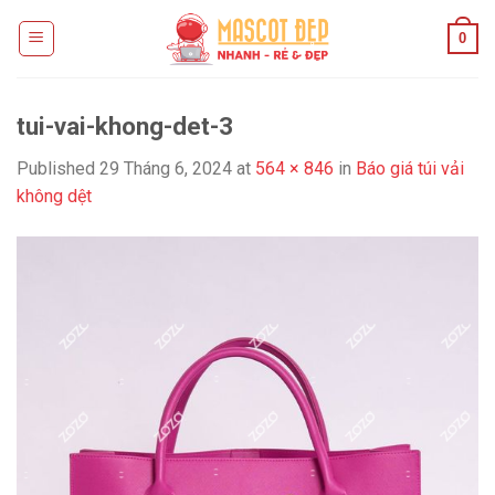
Skip
0
to
content
tui-vai-khong-det-3
Published
29 Tháng 6, 2024
at
564 × 846
in
Báo giá túi vải
không dệt