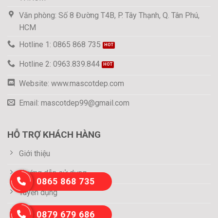
Văn phòng: Số 8 Đường T4B, P. Tây Thạnh, Q. Tân Phú,
HCM
Hotline 1: 0865 868 735
Hotline 2: 0963.839.844
Website: www.mascotdep.com
Email: mascotdep99@gmail.com
HỖ TRỢ KHÁCH HÀNG
Giới thiệu
Hướng dẫn sử dụng
0865 868 735
Tuyển dụng
Thông tin thanh toán
0879 679 686