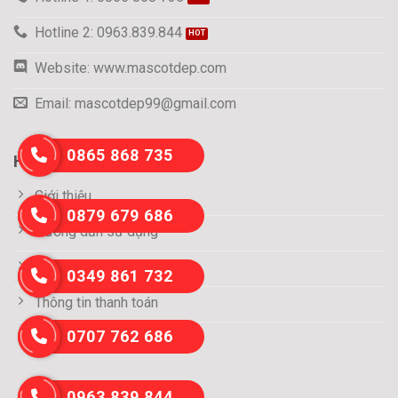
Hotline 2: 0963.839.844
Website: www.mascotdep.com
Email: mascotdep99@gmail.com
0865 868 735
HỖ TRỢ KHÁCH HÀNG
Giới thiệu
0879 679 686
Hướng dẫn sử dụng
Tuyển dụng
0349 861 732
Thông tin thanh toán
0707 762 686
Liên hệ
0963 839 844