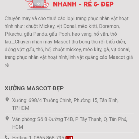
Chuyên may và cho thuê các loại trang phục nhân vật hoạt
hình như : chuột Mickey, vịt Donal, mèo kitti, Doremon,
Pikachu, gấu Panda, gấu Pooh, heo vàng, hổ vằn, thỏ
láu….Chuyên nhận may Mascot thú bông thú rối biểu diễn,
động vật: gấu, thỏ, hổ, chuột mickey, mèo kity, gà, vịt donal,…
trang phục nhân vật hoạt hình,linh vật quảng cáo Mascot giá
rẻ
XƯỞNG MASCOT ĐẸP
Xưởng: 698/4 Trường Chinh, Phường 15, Tân Bình,
TP.HCM
Văn phòng: Số 8 Đường T4B, P. Tây Thạnh, Q. Tân Phú,
HCM
Hotline 1: 0865 868 735