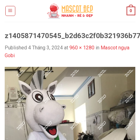
Skip
0
to
content
z1405871470545_b2d63c2f0b321936b77
Published
4 Tháng 3, 2024
at
960 × 1280
in
Mascot ngựa
Gobi