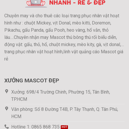
Chuyên may và cho thuê các loại trang phục nhân vật hoạt
hình như : chuột Mickey, vịt Donal, mèo kitti, Doremon,
Pikachu, gấu Panda, gấu Pooh, heo vàng, hổ vằn, thỏ
láu….Chuyên nhận may Mascot thú bông thú rối biểu diễn,
động vật: gấu, thỏ, hổ, chuột mickey, mèo kity, gà, vịt donal,…
trang phục nhân vật hoạt hình,linh vật quảng cáo Mascot giá
rẻ
XƯỞNG MASCOT ĐẸP
Xưởng: 698/4 Trường Chinh, Phường 15, Tân Bình,
TP.HCM
Văn phòng: Số 8 Đường T4B, P. Tây Thạnh, Q. Tân Phú,
HCM
Hotline 1: 0865 868 735