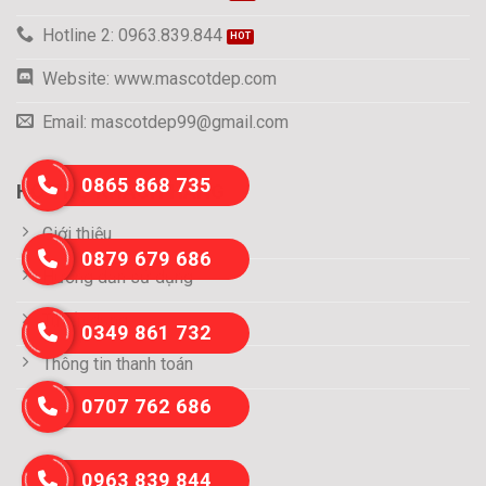
Hotline 2: 0963.839.844
Website: www.mascotdep.com
Email: mascotdep99@gmail.com
0865 868 735
HỖ TRỢ KHÁCH HÀNG
Giới thiệu
0879 679 686
Hướng dẫn sử dụng
Tuyển dụng
0349 861 732
Thông tin thanh toán
0707 762 686
Liên hệ
0963 839 844