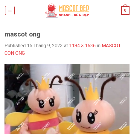
Skip
0
to
content
mascot ong
Published
15 Tháng 9, 2023
at
1184 × 1636
in
MASCOT
CON ONG