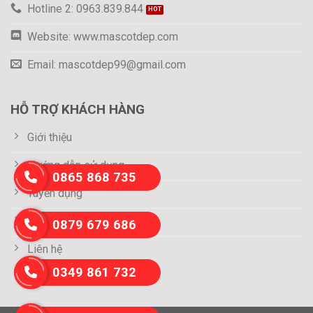
Hotline 2: 0963.839.844
Website: www.mascotdep.com
Email: mascotdep99@gmail.com
HỖ TRỢ KHÁCH HÀNG
Giới thiệu
Hướng dẫn sử dụng
0865 868 735
Tuyển dụng
Thông tin thanh toán
0879 679 686
Liên hệ
0349 861 732