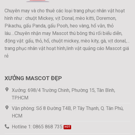
Chuyên may và cho thuê các loại trang phục nhân vật hoạt
hình như : chuột Mickey, vịt Donal, mèo kitti, Doremon,
Pikachu, gấu Panda, gấu Pooh, heo vàng, hổ vằn, thỏ
láu….Chuyên nhận may Mascot thú bông thú rối biểu diễn,
động vật: gấu, thỏ, hổ, chuột mickey, mèo kity, gà, vịt donal,…
trang phục nhân vật hoạt hình,linh vật quảng cáo Mascot giá
rẻ
XƯỞNG MASCOT ĐẸP
Xưởng: 698/4 Trường Chinh, Phường 15, Tân Bình,
TP.HCM
Văn phòng: Số 8 Đường T4B, P. Tây Thạnh, Q. Tân Phú,
HCM
Hotline 1: 0865 868 735