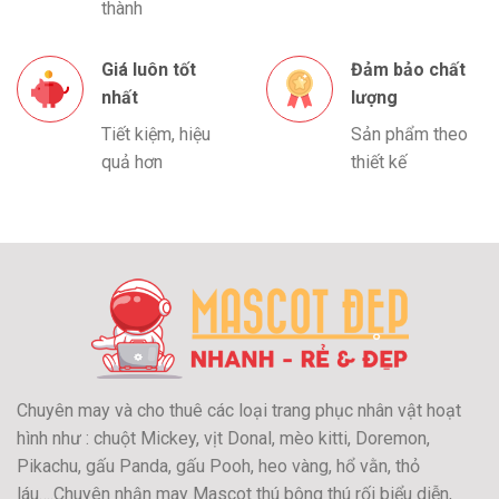
thành
Giá luôn tốt
Đảm bảo chất
nhất
lượng
Tiết kiệm, hiệu
Sản phẩm theo
quả hơn
thiết kế
Chuyên may và cho thuê các loại trang phục nhân vật hoạt
hình như : chuột Mickey, vịt Donal, mèo kitti, Doremon,
Pikachu, gấu Panda, gấu Pooh, heo vàng, hổ vằn, thỏ
láu….Chuyên nhận may Mascot thú bông thú rối biểu diễn,