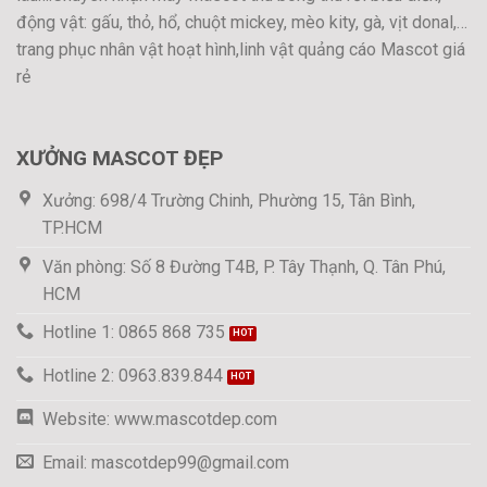
động vật: gấu, thỏ, hổ, chuột mickey, mèo kity, gà, vịt donal,…
trang phục nhân vật hoạt hình,linh vật quảng cáo Mascot giá
rẻ
XƯỞNG MASCOT ĐẸP
Xưởng: 698/4 Trường Chinh, Phường 15, Tân Bình,
TP.HCM
Văn phòng: Số 8 Đường T4B, P. Tây Thạnh, Q. Tân Phú,
HCM
Hotline 1: 0865 868 735
Hotline 2: 0963.839.844
Website: www.mascotdep.com
Email: mascotdep99@gmail.com