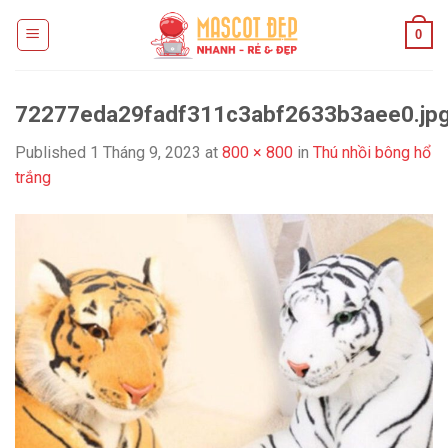
Skip
0
to
content
72277eda29fadf311c3abf2633b3aee0.jp
Published
1 Tháng 9, 2023
at
800 × 800
in
Thú nhồi bông hổ
trắng