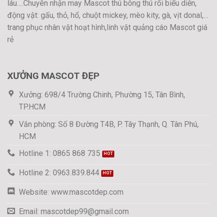
láu….Chuyên nhận may Mascot thú bông thú rối biểu diễn,
động vật: gấu, thỏ, hổ, chuột mickey, mèo kity, gà, vịt donal,…
trang phục nhân vật hoạt hình,linh vật quảng cáo Mascot giá
rẻ
XƯỞNG MASCOT ĐẸP
Xưởng: 698/4 Trường Chinh, Phường 15, Tân Bình,
TP.HCM
Văn phòng: Số 8 Đường T4B, P. Tây Thạnh, Q. Tân Phú,
HCM
Hotline 1: 0865 868 735
Hotline 2: 0963.839.844
Website: www.mascotdep.com
Email: mascotdep99@gmail.com