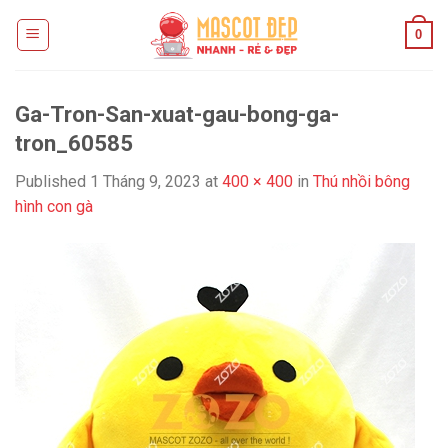
Skip
0
to
content
Ga-Tron-San-xuat-gau-bong-ga-
tron_60585
Published
1 Tháng 9, 2023
at
400 × 400
in
Thú nhồi bông
hình con gà