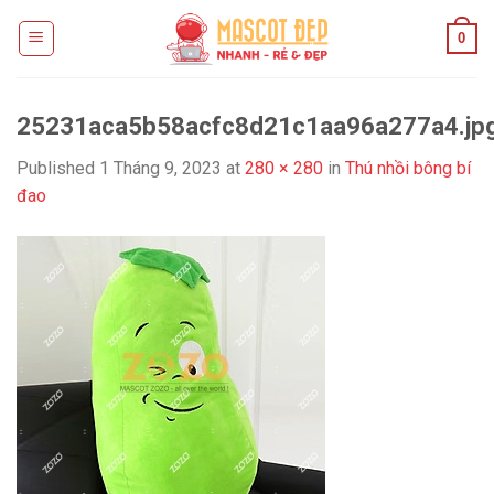
Skip
0
to
content
25231aca5b58acfc8d21c1aa96a277a4.jp
Published
1 Tháng 9, 2023
at
280 × 280
in
Thú nhồi bông bí
đao