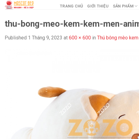
Skip
TRANG CHỦ
GIỚI THIỆU
SẢN PHẨM
to
content
thu-bong-meo-kem-kem-men-ani
Published
1 Tháng 9, 2023
at
600 × 600
in
Thú bông mèo kem