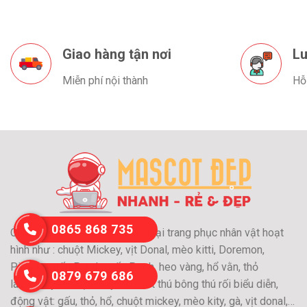
Giao hàng tận nơi
Lu
Miễn phí nội thành
Hỗ
0865 868 735
Chuyên may và cho thuê các loại trang phục nhân vật hoạt
hình như : chuột Mickey, vịt Donal, mèo kitti, Doremon,
Pikachu, gấu Panda, gấu Pooh, heo vàng, hổ vằn, thỏ
0879 679 686
láu….Chuyên nhận may Mascot thú bông thú rối biểu diễn,
động vật: gấu, thỏ, hổ, chuột mickey, mèo kity, gà, vịt donal,…