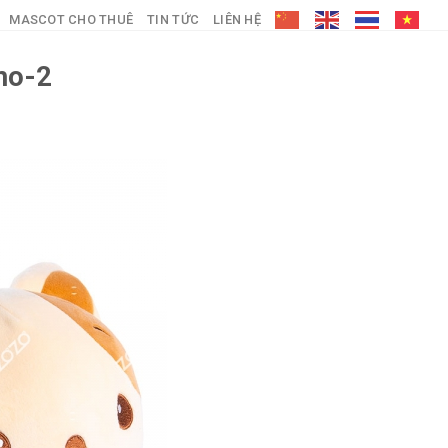
MASCOT CHO THUÊ
TIN TỨC
LIÊN HỆ
mo-2