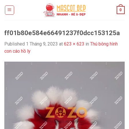
Skip
0
to
content
ff01b80e584e66491237f0dcc153125a
Published
1 Tháng 9, 2023
at
623 × 623
in
Thú bông hình
con cáo hồ ly