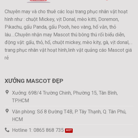
Chuyên may và cho thuê các loại trang phục nhân vật hoạt
hình như : chuột Mickey, vịt Donal, mèo kitti, Doremon,
Pikachu, gấu Panda, gấu Pooh, heo vàng, hổ vằn, thỏ
láu….Chuyên nhận may Mascot thú bông thú rối biểu diễn,
động vật: gấu, thỏ, hổ, chuột mickey, mèo kity, gà, vịt donal,…
trang phục nhân vật hoạt hình,linh vật quảng cáo Mascot giá
rẻ
XƯỞNG MASCOT ĐẸP
Xưởng: 698/4 Trường Chinh, Phường 15, Tân Bình,
TP.HCM
Văn phòng: Số 8 Đường T4B, P. Tây Thạnh, Q. Tân Phú,
HCM
Hotline 1: 0865 868 735