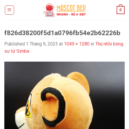
Skip
0
to
content
f826d38200f5d1a0796fb54e2b62226b
Published
1 Tháng 9, 2023
at
1049 × 1280
in
Thú nhồi bông
sư tử Simba