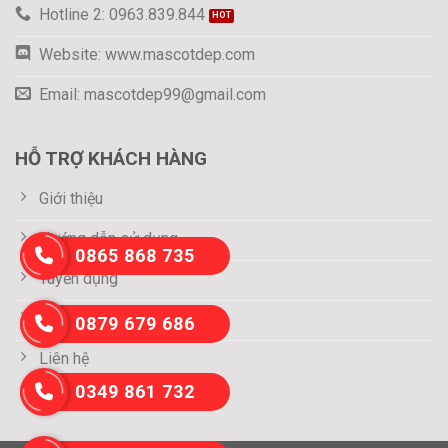
Hotline 2: 0963.839.844
Website: www.mascotdep.com
Email: mascotdep99@gmail.com
HỖ TRỢ KHÁCH HÀNG
Giới thiệu
Hướng dẫn sử dụng
0865 868 735
Tuyển dụng
Thông tin thanh toán
0879 679 686
Liên hệ
0349 861 732