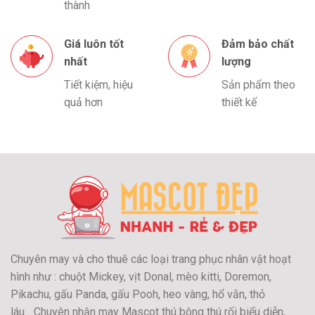
thành
Giá luôn tốt
Đảm bảo chất
nhất
lượng
Tiết kiệm, hiệu
Sản phẩm theo
quả hơn
thiết kế
Chuyên may và cho thuê các loại trang phục nhân vật hoạt
hình như : chuột Mickey, vịt Donal, mèo kitti, Doremon,
Pikachu, gấu Panda, gấu Pooh, heo vàng, hổ vằn, thỏ
láu….Chuyên nhận may Mascot thú bông thú rối biểu diễn,