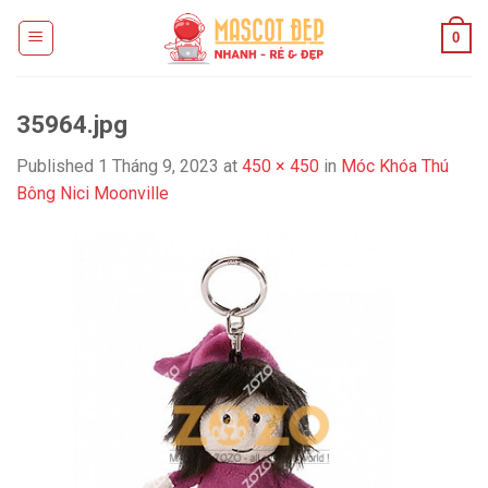
Skip
0
to
content
35964.jpg
Published
1 Tháng 9, 2023
at
450 × 450
in
Móc Khóa Thú
Bông Nici Moonville