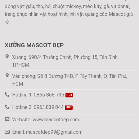
động vật: gấu, thỏ, hổ, chuột mickey, mèo kity, gà, vịt donal,…
trang phục nhân vật hoạt hình,linh vật quảng cáo Mascot giá
rẻ
XƯỞNG MASCOT ĐẸP
Xưởng: 698/4 Trường Chinh, Phường 15, Tân Bình,
TP.HCM
Văn phòng: Số 8 Đường T4B, P. Tây Thạnh, Q. Tân Phú,
HCM
Hotline 1: 0865 868 735
Hotline 2: 0963.839.844
Website: www.mascotdep.com
Email: mascotdep99@gmail.com