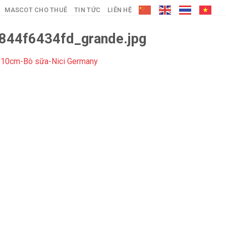
MASCOT CHO THUÊ
TIN TỨC
LIÊN HỆ
44f6434fd_grande.jpg
 10cm-Bò sữa-Nici Germany