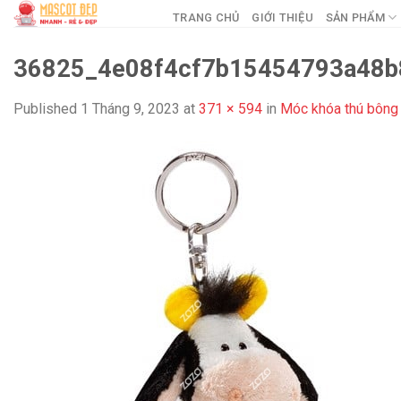
Skip
TRANG CHỦ
GIỚI THIỆU
SẢN PHẨM
to
content
36825_4e08f4cf7b15454793a48b8
Published
1 Tháng 9, 2023
at
371 × 594
in
Móc khóa thú bông