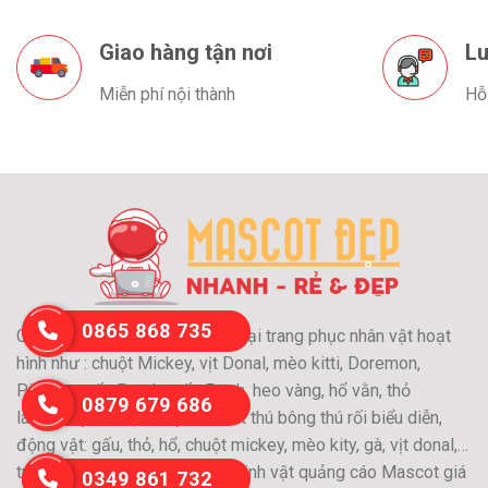
Giao hàng tận nơi
Lu
Miễn phí nội thành
Hỗ
0865 868 735
Chuyên may và cho thuê các loại trang phục nhân vật hoạt
hình như : chuột Mickey, vịt Donal, mèo kitti, Doremon,
Pikachu, gấu Panda, gấu Pooh, heo vàng, hổ vằn, thỏ
0879 679 686
láu….Chuyên nhận may Mascot thú bông thú rối biểu diễn,
động vật: gấu, thỏ, hổ, chuột mickey, mèo kity, gà, vịt donal,…
trang phục nhân vật hoạt hình,linh vật quảng cáo Mascot giá
0349 861 732