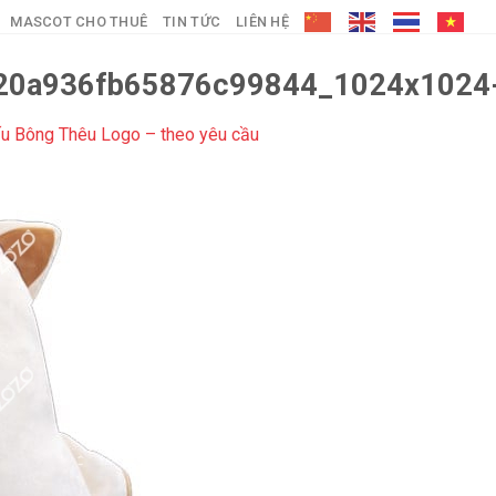
MASCOT CHO THUÊ
TIN TỨC
LIÊN HỆ
20a936fb65876c99844_1024x1024
u Bông Thêu Logo – theo yêu cầu