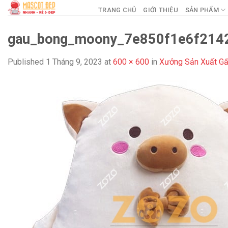
Skip
TRANG CHỦ
GIỚI THIỆU
SẢN PHẨM
to
content
gau_bong_moony_7e850f1e6f214
Published
1 Tháng 9, 2023
at
600 × 600
in
Xưởng Sản Xuất Gấ