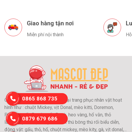
Giao hàng tận nơi
Lu
Miễn phí nội thành
Hỗ
0865 868 735
Chuyên may và cho thuê các loại trang phục nhân vật hoạt
hình như : chuột Mickey, vịt Donal, mèo kitti, Doremon,
Pikachu, gấu Panda, gấu Pooh, heo vàng, hổ vằn, thỏ
0879 679 686
láu….Chuyên nhận may Mascot thú bông thú rối biểu diễn,
động vật: gấu, thỏ, hổ, chuột mickey, mèo kity, gà, vịt donal,…