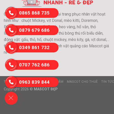
0865 868 735
Chuyên may và cho thuê các loại trang phục nhân vật hoạt
hình như : chuột Mickey, vịt Donal, mèo kitti, Doremon,
Pikachu, gấu Panda, gấu Pooh, heo vàng, hổ vằn, thỏ
0879 679 686
láu….Chuyên nhận may Mascot thú bông thú rối biểu diễn,
động vật: gấu, thỏ, hổ, chuột mickey, mèo kity, gà, vịt donal,…
trang phục nhân vật hoạt hình,linh vật quảng cáo Mascot giá
0349 861 732
rẻ
0707 762 686
0963 839 844
TRANG CHỦ
GIỚI THIỆU
SẢN PHẨM
MASCOT CHO THUÊ
TIN TỨ
Copyright 2026 ©
MASCOT ĐẸP