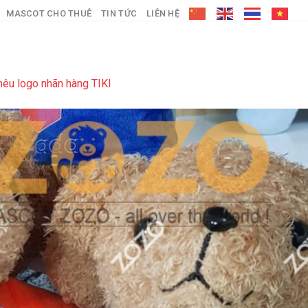
MASCOT CHO THUÊ
TIN TỨC
LIÊN HỆ
êu logo nhãn hàng TIKI