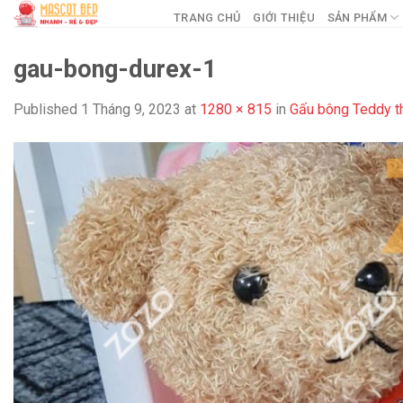
Skip
TRANG CHỦ
GIỚI THIỆU
SẢN PHẨM
to
content
gau-bong-durex-1
Published
1 Tháng 9, 2023
at
1280 × 815
in
Gấu bông Teddy th