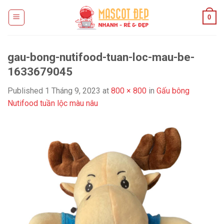
Skip
0
to
content
gau-bong-nutifood-tuan-loc-mau-be-
1633679045
Published
1 Tháng 9, 2023
at
800 × 800
in
Gấu bông
Nutifood tuần lộc màu nâu