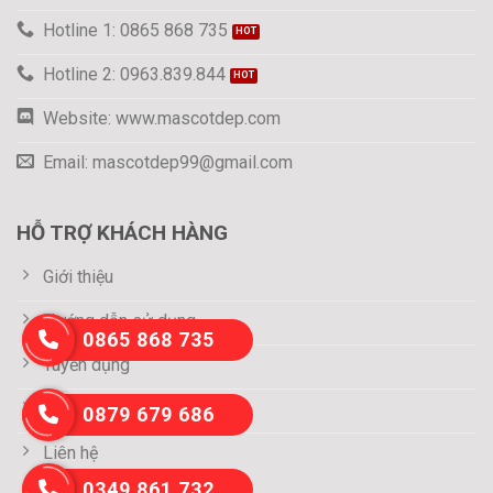
Hotline 1: 0865 868 735
Hotline 2: 0963.839.844
Website: www.mascotdep.com
Email: mascotdep99@gmail.com
HỖ TRỢ KHÁCH HÀNG
Giới thiệu
Hướng dẫn sử dụng
0865 868 735
Tuyển dụng
Thông tin thanh toán
0879 679 686
Liên hệ
0349 861 732