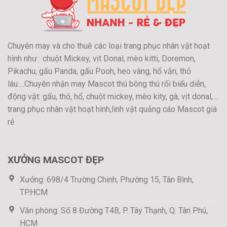
Chuyên may và cho thuê các loại trang phục nhân vật hoạt
hình như : chuột Mickey, vịt Donal, mèo kitti, Doremon,
Pikachu, gấu Panda, gấu Pooh, heo vàng, hổ vằn, thỏ
láu….Chuyên nhận may Mascot thú bông thú rối biểu diễn,
động vật: gấu, thỏ, hổ, chuột mickey, mèo kity, gà, vịt donal,…
trang phục nhân vật hoạt hình,linh vật quảng cáo Mascot giá
rẻ
XƯỞNG MASCOT ĐẸP
Xưởng: 698/4 Trường Chinh, Phường 15, Tân Bình,
TP.HCM
Văn phòng: Số 8 Đường T4B, P. Tây Thạnh, Q. Tân Phú,
HCM