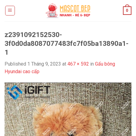
Skip
0
to
content
z2391092152530-
3f0d0da8087077483fc7f05ba13890a1-
1
Published
1 Tháng 9, 2023
at
467 × 592
in
Gấu bông
Hyundai cao cấp