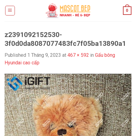
Skip
0
to
content
z2391092152530-
3f0d0da8087077483fc7f05ba13890a1
Published
1 Tháng 9, 2023
at
467 × 592
in
Gấu bông
Hyundai cao cấp