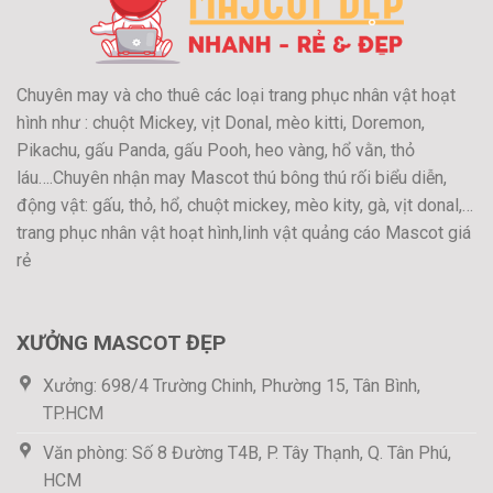
Chuyên may và cho thuê các loại trang phục nhân vật hoạt
hình như : chuột Mickey, vịt Donal, mèo kitti, Doremon,
Pikachu, gấu Panda, gấu Pooh, heo vàng, hổ vằn, thỏ
láu….Chuyên nhận may Mascot thú bông thú rối biểu diễn,
động vật: gấu, thỏ, hổ, chuột mickey, mèo kity, gà, vịt donal,…
trang phục nhân vật hoạt hình,linh vật quảng cáo Mascot giá
rẻ
XƯỞNG MASCOT ĐẸP
Xưởng: 698/4 Trường Chinh, Phường 15, Tân Bình,
TP.HCM
Văn phòng: Số 8 Đường T4B, P. Tây Thạnh, Q. Tân Phú,
HCM