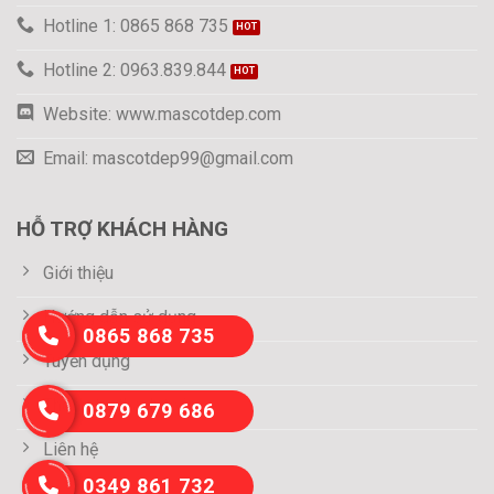
Hotline 1: 0865 868 735
Hotline 2: 0963.839.844
Website: www.mascotdep.com
Email: mascotdep99@gmail.com
HỖ TRỢ KHÁCH HÀNG
Giới thiệu
Hướng dẫn sử dụng
0865 868 735
Tuyển dụng
Thông tin thanh toán
0879 679 686
Liên hệ
0349 861 732