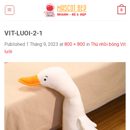
Skip
0
to
content
VIT-LUOI-2-1
Published
1 Tháng 9, 2023
at
800 × 800
in
Thú nhồi bông Vịt
lười