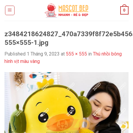
Skip
0
to
content
z3484218624827_470a7339f8f72e5b456
555×555-1.jpg
Published
1 Tháng 9, 2023
at
555 × 555
in
Thú nhồi bông
hình vịt màu vàng