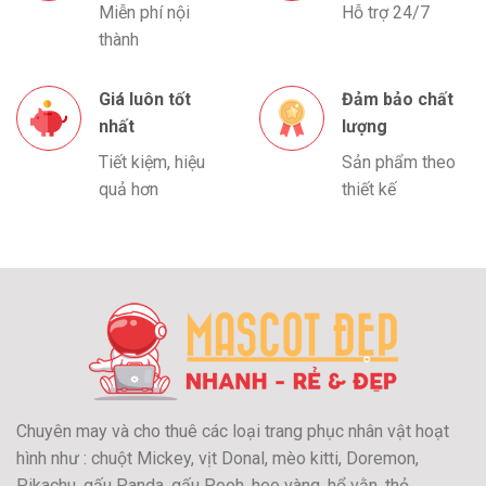
Miễn phí nội
Hỗ trợ 24/7
thành
Giá luôn tốt
Đảm bảo chất
nhất
lượng
Tiết kiệm, hiệu
Sản phẩm theo
quả hơn
thiết kế
Chuyên may và cho thuê các loại trang phục nhân vật hoạt
hình như : chuột Mickey, vịt Donal, mèo kitti, Doremon,
Pikachu, gấu Panda, gấu Pooh, heo vàng, hổ vằn, thỏ